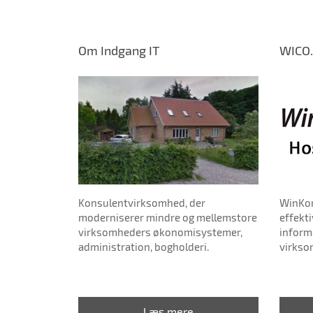
Om Indgang IT
WICO.
Konsulentvirksomhed, der
WinKom
moderniserer mindre og mellemstore
effekt
virksomheders økonomisystemer,
informa
administration, bogholderi.
virkso
Læs mere