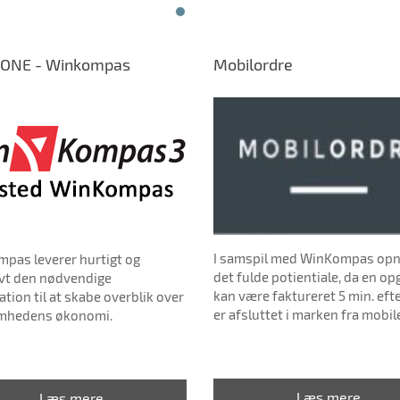
ONE - Winkompas
Mobilordre
I samspil med WinKompas op
pas leverer hurtigt og
det fulde potientiale, da en o
ivt den nødvendige
kan være faktureret 5 min. eft
tion til at skabe overblik over
er afsluttet i marken fra mobil
mhedens økonomi.
Læs mere
Læs mere