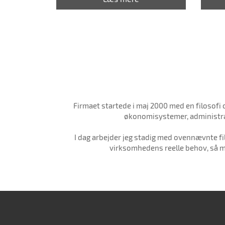
Firmaet startede i maj 2000 med en filosof
økonomisystemer, administrat
I dag arbejder jeg stadig med ovennævnte f
virksomhedens reelle behov, så ma