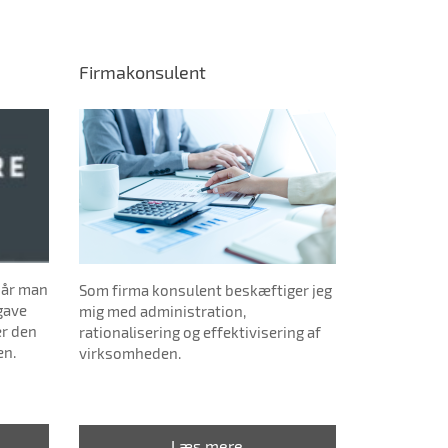
Firmakonsulent
når man
Som firma konsulent beskæftiger jeg
pgave
mig med administration,
er den
rationalisering og effektivisering af
en.
virksomheden.
Læs mere