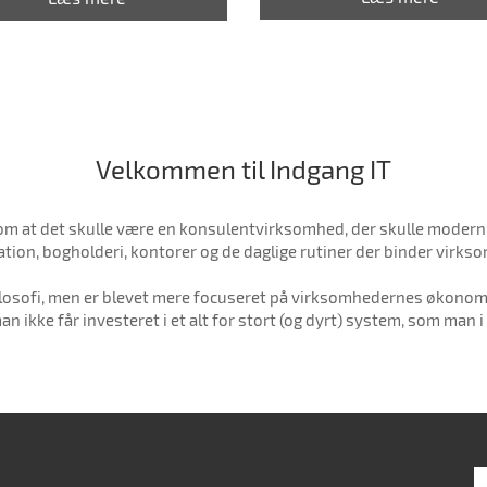
Velkommen til Indgang IT
i om at det skulle være en konsulentvirksomhed, der skulle mode
ion, bogholderi, kontorer og de daglige rutiner der binder vir
ilosofi, men er blevet mere focuseret på virksomhedernes økonomis
n ikke får investeret i et alt for stort (og dyrt) system, som man 